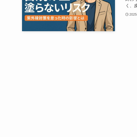
く、皮
202