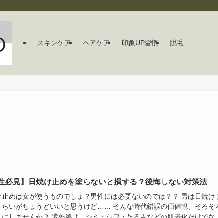
スキンケア
ヘアケア
印象UP習慣
脱毛
性必見】日焼け止めを塗らないと損する？後悔しない対策法
け止めは女が使うものでしょ？男性には必要ないのでは？？ 男は日焼け
くらいがちょうどいいと思うけど…… そんな時代錯誤の価値観、そろそ
りにしませんか？ 紫外線は、シミ・シワ・たるみなどの肌老化だけでな