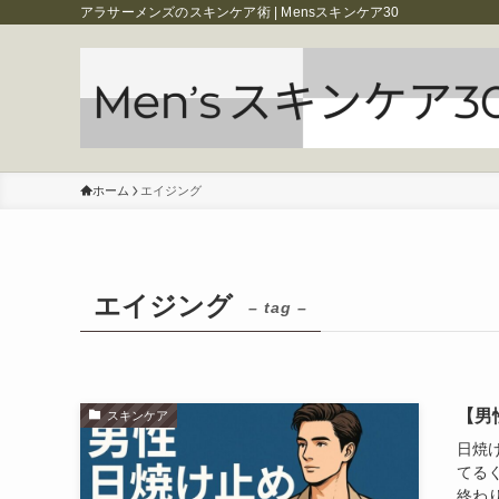
アラサーメンズのスキンケア術 | Mensスキンケア30
ホーム
エイジング
エイジング
– tag –
【男
スキンケア
日焼
てる
終わ