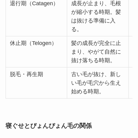
退行期（Catagen）
成長が止まり、毛根
約
が縮小する時期。髪
は抜ける準備に入
る。
休止期（Telogen）
髪の成長が完全に止
約
まり、やがて自然に
抜け落ちる時期。
脱毛・再生期
古い毛が抜け、新し
い毛が毛穴から生え
始める時期。
寝ぐせとぴょんぴょん毛の関係