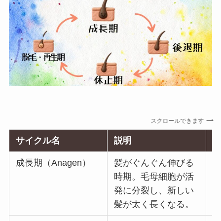
スクロールできます
サイクル名
説明
成長期（Anagen）
髪がぐんぐん伸びる
約
時期。毛母細胞が活
発に分裂し、新しい
髪が太く長くなる。