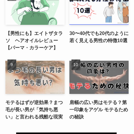
【男性にも】エイトザタラ
30〜40代でも20代のように
ソ ヘアオイルレビュー
若く見える男性の特徴10選
【パーマ・カラーケア】
モテるはずが逆効果？まつ
肩幅の広い男はモテる？第
毛が長い男が「気持ち悪
一印象をアゲル モテるため
い」と言われる残酷な現実
の秘訣