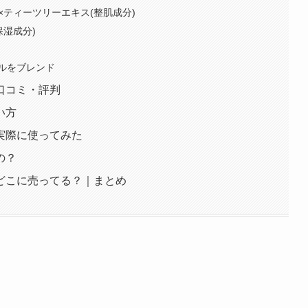
)×ティーツリーエキス(整肌成分)
保湿成分)
ルをブレンド
口コミ・評判
い方
実際に使ってみた
の？
どこに売ってる？｜まとめ