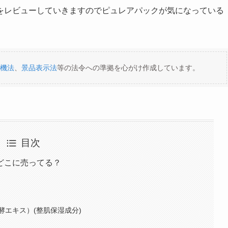
をレビューしていきますのでピュレアパックが気になっている
機法
、
景品表示法
等の法令への準拠を心がけ作成しています。
目次
どこに売ってる？
エキス）(整肌保湿成分)