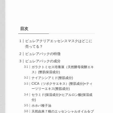
目次
ピュレアクリアエッセンスマスクはどこに
売ってる？
ピュレアパックの特徴
ピュレアパックの成分
ガラクトミセス培養液（天然酵母発酵エキ
ス）(整肌保湿成分)
ナイアシンアミド(整肌成分)
CICA（ツボクサエキス）(整肌成分)×ティ
ーツリーエキス(整肌成分)
セラミド(保湿成分)×ヒアルロン酸(保湿成
分)
ホホバ種子油
天然由来７種のエッセンシャルオイルをブ